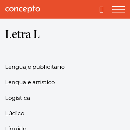
Skip
to
Primary
Menu
Concepto
© 2013-2026
content
Enciclopedia
Letra L
Concepto.
Todos los
derechos
reservados.
Lenguaje publicitario
Lenguaje artístico
Logística
Lúdico
Líquido