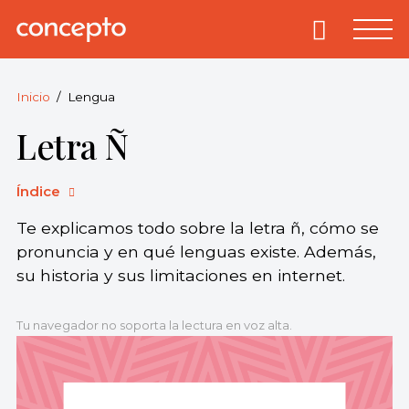
Skip
to
Primary
Menu
Concepto
© 2013-2026
content
Enciclopedia
Concepto.
Inicio
Lengua
Todos los
Letra Ñ
derechos
reservados.
Índice
Te explicamos todo sobre la letra ñ, cómo se
pronuncia y en qué lenguas existe. Además,
su historia y sus limitaciones en internet.
Tu navegador no soporta la lectura en voz alta.