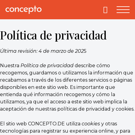
Skip
to
Primary
Menu
Concepto
© 2013-2026
content
Enciclopedia
Política de privacidad
Concepto.
Todos los
derechos
Última revisión: 4 de marzo de 202
5
reservados.
Nuestra
Política de privacidad
describe cómo
recogemos, guardamos o utilizamos la información que
recabamos a través de los diferentes servicios o páginas
disponibles en este sitio web. Es importante que
entienda qué información recogemos y cómo la
utilizamos, ya que el acceso a este sitio web implica la
aceptación de nuestras políticas de privacidad y cookies.
El sitio web CONCEPTO.DE utiliza
cookies
y otras
tecnologías para registrar su experiencia online, y para