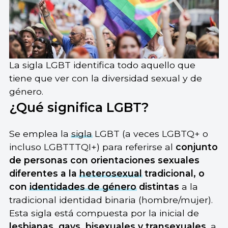
La sigla LGBT identifica todo aquello que
tiene que ver con la diversidad sexual y de
género.
¿Qué significa LGBT?
Se emplea la
sigla
LGBT (a veces LGBTQ+ o
incluso LGBTTTQI+) para referirse al
conjunto
de personas con orientaciones sexuales
diferentes a la
heterosexual
tradicional, o
con
identidades de género
distintas
a la
tradicional identidad binaria (hombre/mujer).
Esta sigla está compuesta por la inicial de
lesbianas, gays,
bisexuales
y
transexuales
, a