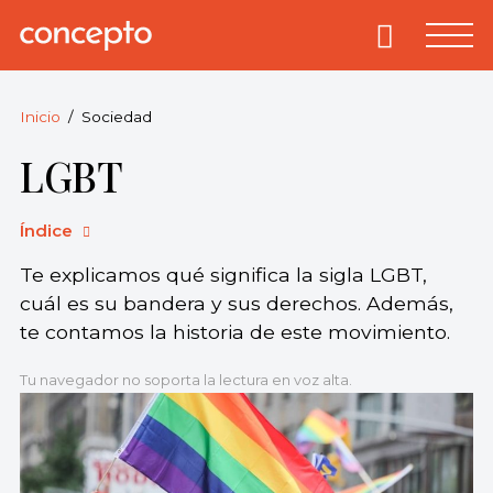
Skip
to
Primary
Menu
Concepto
© 2013-2026
content
Enciclopedia
Concepto.
Inicio
Sociedad
Todos los
LGBT
derechos
reservados.
Índice
Te explicamos qué significa la sigla LGBT,
cuál es su bandera y sus derechos. Además,
te contamos la historia de este movimiento.
Tu navegador no soporta la lectura en voz alta.