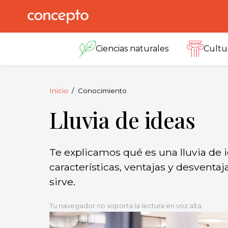
Skip
to
Concepto
© 2013-2026
content
Enciclopedia
Ciencias naturales
Cultu
Concepto.
Todos los
derechos
reservados.
Inicio
Conocimiento
Lluvia de ideas
Te explicamos qué es una lluvia de 
características, ventajas y desvent
sirve.
Tu navegador no soporta la lectura en voz alta.