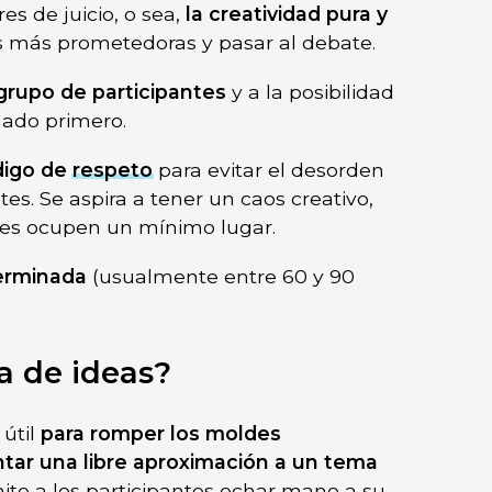
es de juicio, o sea,
la creatividad pura y
eas más prometedoras y pasar al debate.
 grupo de participantes
y a la posibilidad
nado primero.
digo de
respeto
para evitar el desorden
tes. Se aspira a tener un caos creativo,
ales ocupen un mínimo lugar.
erminada
(usualmente entre 60 y 90
ia de ideas?
 útil
para romper los moldes
tar una libre aproximación a un tema
ite a los participantes echar mano a su