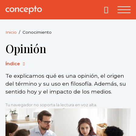
Skip
to
Primary
Menu
Concepto
© 2013-2026
content
Enciclopedia
Concepto.
Inicio
Conocimiento
Todos los
Opinión
derechos
reservados.
Índice
Te explicamos qué es una opinión, el origen
del término y su uso en filosofía. Además, su
sentido hoy y el impacto de los medios.
Tu navegador no soporta la lectura en voz alta.