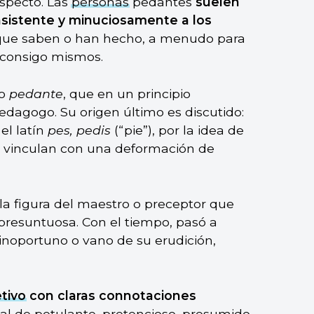
especto. Las
personas
pedantes
suelen
insistente y minuciosamente a los
 que saben o han hecho, a menudo para
 consigo mismos.
no
pedante
, que en un principio
dagogo. Su origen último es discutido:
el latín
pes, pedis
(“pie”), por la idea de
o vinculan con una deformación de
 la figura del maestro o preceptor que
presuntuosa. Con el tiempo, pasó a
inoportuno o vano de su erudición,
etivo
con claras connotaciones
 al de petulante, pretencioso, presumido,