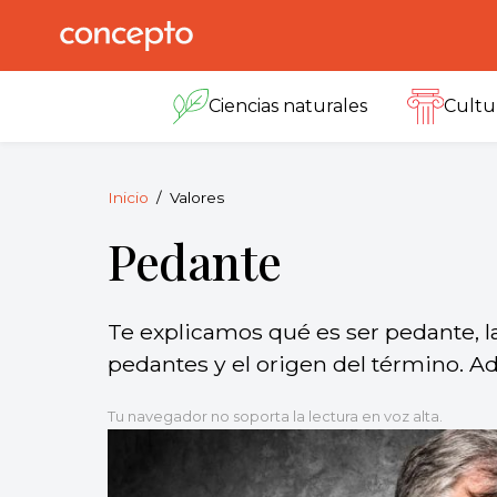
Skip
to
Concepto
© 2013-2026
content
Enciclopedia
Ciencias naturales
Cultu
Concepto.
Todos los
derechos
reservados.
Inicio
Valores
Pedante
Te explicamos qué es ser pedante, la
pedantes y el origen del término. Ad
Tu navegador no soporta la lectura en voz alta.