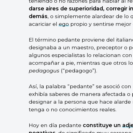
teniendo o no razones para hablar al r
darse aires de superioridad, corregir 
demás
, o simplemente alardear de lo
acariciar el
ego
propio y sentirse mejor
El término pedante proviene del italia
designaba a un maestro, preceptor o pe
algunos especialistas lo relacionan con 
acompañar a pie, mientras que otros l
pedagogus
(“pedagogo”).
Así, la palabra “pedante” se asoció con
exhibía saberes de manera afectada o 
designar a la persona que hace alarde 
tenga o no conocimientos reales.
Hoy en día pedante
constituye un
adj
negativas
, de significado muy cercano