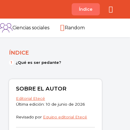
A
Índice
B
C
D
E
F
G
H
I
Ciencias sociales
Random
ÍNDICE
¿Qué es ser pedante?
SOBRE EL AUTOR
Editorial Etecé
Última edición: 10 de junio de 2026
Revisado por
Equipo editorial Etecé