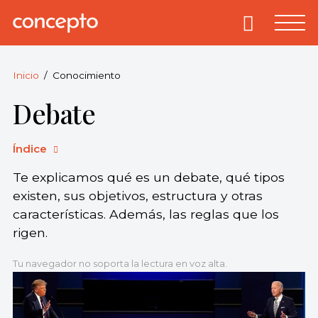
Skip
to
Primary
Menu
Concepto
© 2013-2026
content
Enciclopedia
Concepto.
Inicio
Conocimiento
Todos los
Debate
derechos
reservados.
Índice
Te explicamos qué es un debate, qué tipos
existen, sus objetivos, estructura y otras
características. Además, las reglas que los
rigen.
Tu navegador no soporta la lectura en voz alta.