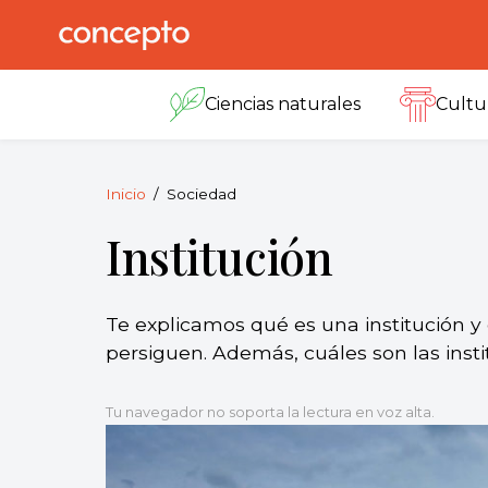
Skip
to
Concepto
© 2013-2026
content
Enciclopedia
Ciencias naturales
Cultu
Concepto.
Todos los
derechos
reservados.
Inicio
Sociedad
Institución
Te explicamos qué es una institución y 
persiguen. Además, cuáles son las inst
Tu navegador no soporta la lectura en voz alta.