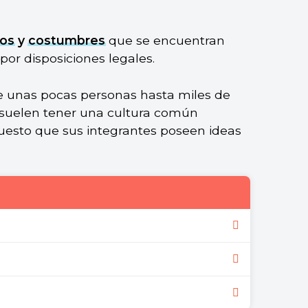
tos
y
costumbres
que se encuentran
por disposiciones legales.
e unas pocas personas hasta miles de
 suelen tener una cultura común
esto que sus integrantes poseen ideas
s que se mantienen mediante relaciones
sociedad.
micas, las jurídicas, las laborales, las
 sociales, las culturales y las religiosas.