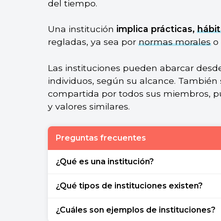
del tiempo.
Una institución
implica prácticas,
hábi
regladas, ya sea por
normas morales
o 
Las instituciones pueden abarcar desd
individuos, según su alcance. También
compartida por todos sus miembros, pu
y valores similares.
Preguntas frecuentes
¿Qué es una institución?
Es una organización o conjunto de norma
¿Qué tipos de instituciones existen?
estructuradas entre las personas de una 
Existen las instituciones políticas, las econó
¿Cuáles son ejemplos de instituciones?
científicas, las educativas, las artísticas, las