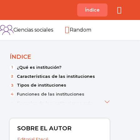
A
Índice
B
C
D
E
F
G
H
I
Ciencias sociales
Random
ÍNDICE
¿Qué es institución?
Características de las instituciones
Tipos de instituciones
Funciones de las instituciones
Ejemplos de las instituciones más
importantes
SOBRE EL AUTOR
Editorial Etecé