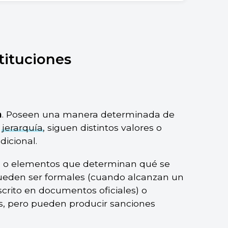
tado y la familia.
stituciones
a
. Poseen una manera determinada de
a
jerarquía
, siguen distintos valores o
dicional.
as o elementos que determinan qué se
pueden ser formales (cuando alcanzan un
scrito en documentos oficiales) o
s, pero pueden producir sanciones