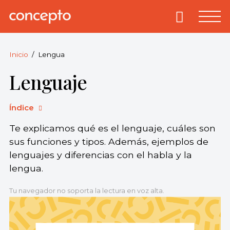
Skip
to
Primary
Menu
Concepto
© 2013-2026
content
Enciclopedia
Concepto.
Inicio
Lengua
Todos los
Lenguaje
derechos
reservados.
Índice
Te explicamos qué es el lenguaje, cuáles son
sus funciones y tipos. Además, ejemplos de
lenguajes y diferencias con el habla y la
lengua.
Tu navegador no soporta la lectura en voz alta.