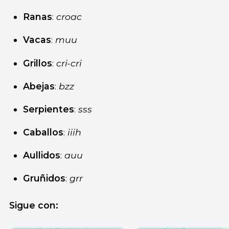
Ranas
:
croac
Vacas
:
muu
Grillos
:
cri-cri
Abejas
:
bzz
Serpientes
:
ss
s
Caballos
:
iiih
Aullidos
:
auu
Gruñidos
:
grr
Sigue con: