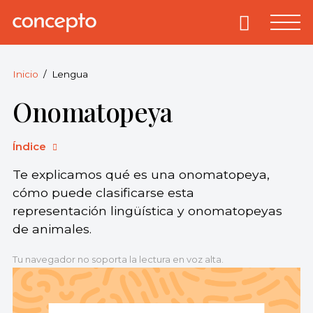
Skip
to
Primary
Menu
Concepto
© 2013-2026
content
Enciclopedia
Concepto.
Inicio
Lengua
Todos los
Onomatopeya
derechos
reservados.
Índice
Te explicamos qué es una onomatopeya,
cómo puede clasificarse esta
representación lingüística y onomatopeyas
de animales.
Tu navegador no soporta la lectura en voz alta.