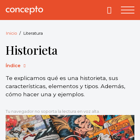
Skip
to
Primary
Menu
Concepto
© 2013-2026
content
Enciclopedia
Concepto.
Inicio
Literatura
Todos los
Historieta
derechos
reservados.
Índice
Te explicamos qué es una historieta, sus
características, elementos y tipos. Además,
cómo hacer una y ejemplos.
Tu navegador no soporta la lectura en voz alta.