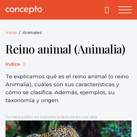
Skip
to
Primary
Menu
Concepto
© 2013-2026
content
Enciclopedia
Concepto.
Inicio
Animales
Todos los
Reino animal (Animalia)
derechos
reservados.
Índice
Te explicamos qué es el reino animal (o reino
Animalia), cuáles son sus características y
cómo se clasifica. Además, ejemplos, su
taxonomía y origen.
Tu navegador no soporta la lectura en voz alta.