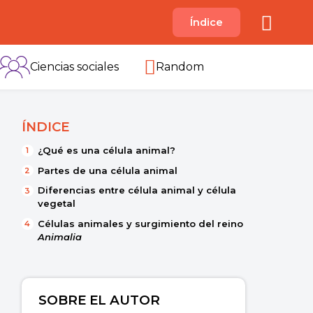
A
Índice
B
C
D
E
F
G
H
I
Ciencias sociales
Random
ÍNDICE
¿Qué es una célula animal?
Partes de una célula animal
Diferencias entre célula animal y célula
vegetal
Células animales y surgimiento del reino
Animalia
SOBRE EL AUTOR