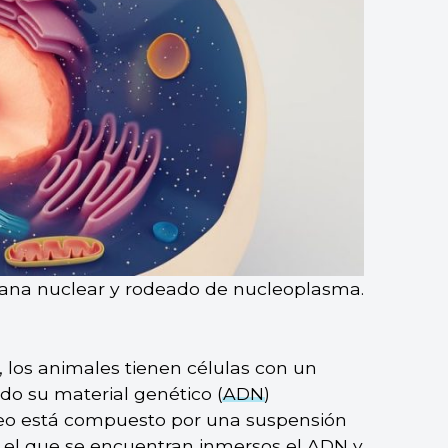
ana nuclear y rodeado de nucleoplasma.
, los animales tienen células con un
do su material genético (
ADN
)
cleo está compuesto por una suspensión
 el que se encuentran inmersos el ADN y