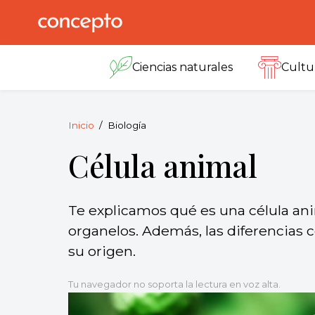
Skip
to
Concepto
© 2013-2026
content
Enciclopedia
Ciencias naturales
Cultu
Concepto.
Todos los
derechos
reservados.
Inicio
Biología
Célula animal
Te explicamos qué es una célula ani
organelos. Además, las diferencias co
su origen.
Tu navegador no soporta la lectura en voz alta.