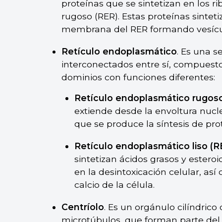
proteínas que se sintetizan en los 
rugoso (RER). Estas proteínas sinte
membrana del RER formando vesícu
Retículo endoplasmático
. Es una s
interconectados entre sí, compuesto
dominios con funciones diferentes:
Retículo endoplasmático rugos
extiende desde la envoltura nucle
que se produce la síntesis de pro
Retículo endoplasmático liso (R
sintetizan ácidos grasos y ester
en la desintoxicación celular, así
calcio de la célula.
Centríolo
. Es un orgánulo cilíndric
microtúbulos, que forman parte del 