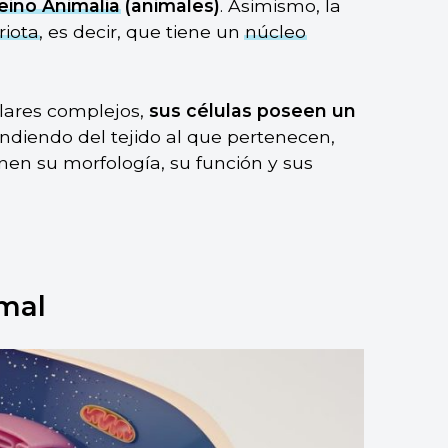
eino Animalia
(animales)
. Asimismo, la
riota
, es decir, que tiene un
núcleo
ulares complejos,
sus células poseen un
ndiendo del tejido al que pertenecen,
en su morfología, su función y sus
imal