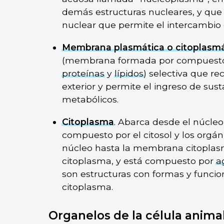
demás estructuras nucleares, y qu
nuclear que permite el intercambio
Membrana plasmática o citoplasmá
(membrana formada por compuestos
proteínas
y
lípidos
) selectiva que rec
exterior y permite el ingreso de sus
metabólicos.
Citoplasma
. Abarca desde el núcle
compuesto por el citosol y los orgá
núcleo hasta la membrana citoplasmát
citoplasma, y está compuesto por
a
son estructuras con formas y funcio
citoplasma.
Organelos de la célula anima