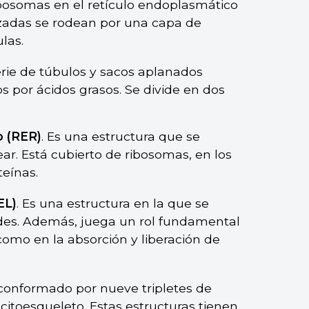
ribosomas en el retículo endoplasmático
tizadas se rodean por una capa de
las.
erie de túbulos y sacos aplanados
s por ácidos grasos. Se divide en dos
o (RER)
. Es una estructura que se
ar. Está cubierto de ribosomas, en los
teínas.
EL)
. Es una estructura en la que se
oides. Además, juega un rol fundamental
 como en la absorción y liberación de
o conformado por nueve tripletes de
citoesqueleto. Estas estructuras tienen