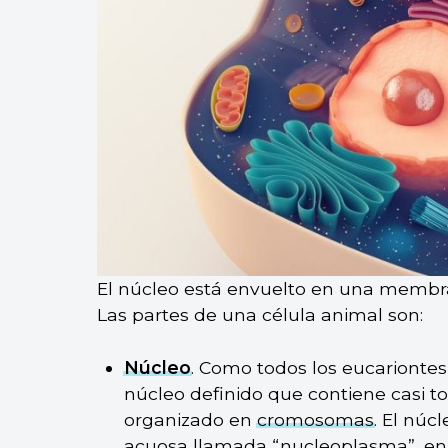
El núcleo está envuelto en una membr
Las partes de una célula animal son:
Núcleo
. Como todos los eucariontes
núcleo definido que contiene casi to
organizado en
cromosomas
. El nú
acuosa llamada “nucleoplasma”, en