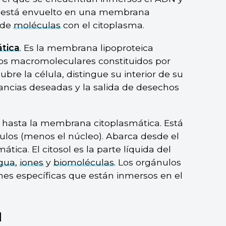
e está envuelto en una membrana
 de
moléculas
con el citoplasma.
tica
. Es la membrana lipoproteica
 macromoleculares constituidos por
ubre la célula, distingue su interior de su
tancias deseadas y la salida de desechos
o hasta la membrana citoplasmática. Está
nulos (menos el núcleo). Abarca desde el
ica. El citosol es la parte líquida del
gua
,
iones
y
biomoléculas
. Los orgánulos
nes específicas que están inmersos en el
l