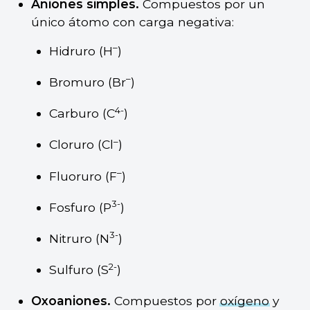
Aniones simples.
Compuestos por un
único átomo con carga negativa:
–
Hidruro (H
)
–
Bromuro (Br
)
4-
Carburo (C
)
–
Cloruro (Cl
)
–
Fluoruro (F
)
3-
Fosfuro (P
)
3-
Nitruro (N
)
2-
Sulfuro (S
)
Oxoaniones.
Compuestos por
oxígeno
y