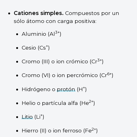
Cationes simples.
Compuestos por un
sólo átomo con carga positiva:
3+
Aluminio (Al
)
+
Cesio (Cs
)
3+
Cromo (III) o ion crómico (Cr
)
6+
Cromo (VI) o ion percrómico (Cr
)
+
Hidrógeno o
protón
(H
)
2+
Helio o partícula alfa (He
)
+
Litio
(Li
)
2+
Hierro (II) o ion ferroso (Fe
)