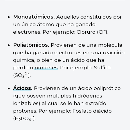
Monoatómicos.
Aquellos constituidos por
un único átomo que ha ganado
–
electrones. Por ejemplo: Cloruro (Cl
).
Poliatómicos.
Provienen de una molécula
que ha ganado electrones en una reacción
química, o bien de un ácido que ha
perdido
protones
. Por ejemplo: Sulfito
2-
(SO
).
3
Ácidos
.
Provienen de un ácido poliprótico
(que poseen múltiples hidrógenos
ionizables) al cual se le han extraído
protones. Por ejemplo: Fosfato diácido
–
(H
PO
).
2
4