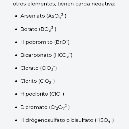
otros elementos, tienen carga negativa:
3-
Arseniato (AsO
)
4
3-
Borato (BO
)
3
–
Hipobromito (BrO
)
–
Bicarbonato (HCO
)
3
–
Clorato (ClO
)
3
–
Clorito (ClO
)
2
–
Hipoclorito (ClO
)
2-
Dicromato (Cr
O
)
2
7
–
Hidrógenosulfato o bisulfato (HSO
)
4