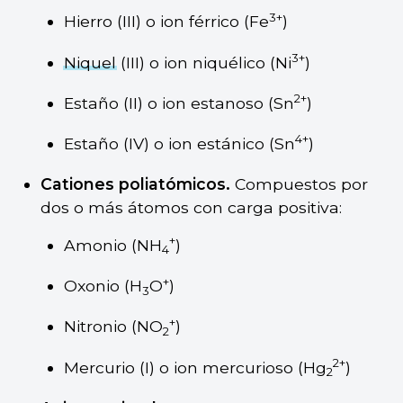
3+
Hierro (III) o ion férrico (Fe
)
3+
Niquel
(III) o ion niquélico (Ni
)
2+
Estaño (II) o ion estanoso (Sn
)
4+
Estaño (IV) o ion estánico (Sn
)
Cationes poliatómicos.
Compuestos por
dos o más átomos con carga positiva:
+
Amonio (NH
)
4
+
Oxonio (H
O
)
3
+
Nitronio (NO
)
2
2+
Mercurio (I) o ion mercurioso (Hg
)
2