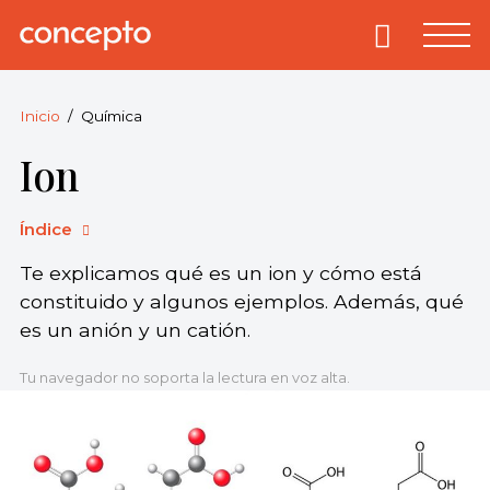
Skip
to
Primary
Menu
Concepto
© 2013-2026
content
Enciclopedia
Concepto.
Inicio
Química
Todos los
Ion
derechos
reservados.
Índice
Te explicamos qué es un ion y cómo está
constituido y algunos ejemplos. Además, qué
es un anión y un catión.
Tu navegador no soporta la lectura en voz alta.