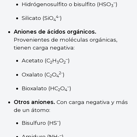
–
Hidrógenosulfito o bisulfito (HSO
)
3
4-
Silicato (SiO
)
4
Aniones de ácidos orgánicos.
Provenientes de moléculas orgánicas,
tienen carga negativa:
–
Acetato (C
H
O
)
2
3
2
2-
Oxalato (C
O
)
2
4
–
Bioxalato (HC
O
)
2
4
Otros aniones.
Con carga negativa y más
de un átomo:
–
Bisulfuro (HS
)
–
Amiduro (NH
)