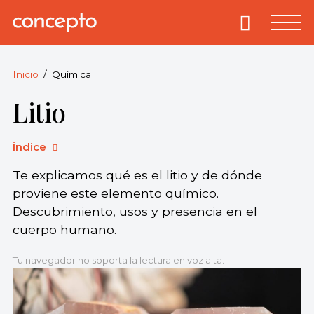
Skip
to
Primary
Menu
Concepto
© 2013-2026
content
Enciclopedia
Concepto.
Inicio
Química
Todos los
Litio
derechos
reservados.
Índice
Te explicamos qué es el litio y de dónde
proviene este elemento químico.
Descubrimiento, usos y presencia en el
cuerpo humano.
Tu navegador no soporta la lectura en voz alta.