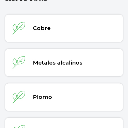
Concepto. Recuperado el 30 de julio de
2026 de
https://concepto.de/litio/
.
Copiar cita
Cobre
Metales alcalinos
Plomo