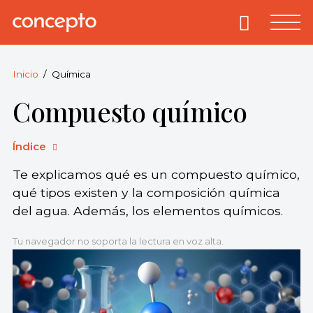
Skip
to
Primary
Menu
Concepto
© 2013-2026
content
Enciclopedia
Concepto.
Inicio
Química
Todos los
Compuesto químico
derechos
reservados.
Índice
Te explicamos qué es un compuesto químico,
qué tipos existen y la composición química
del agua. Además, los elementos químicos.
Tu navegador no soporta la lectura en voz alta.