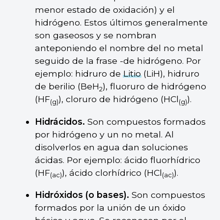
menor estado de oxidación) y el
hidrógeno. Estos últimos generalmente
son gaseosos y se nombran
anteponiendo el nombre del no metal
seguido de la frase -de hidrógeno. Por
ejemplo: hidruro de
Litio
(LiH), hidruro
de berilio (BeH
), fluoruro de hidrógeno
2
(HF
), cloruro de hidrógeno (HCl
).
(g)
(g)
Hidrácidos.
Son compuestos formados
por hidrógeno y un no metal. Al
disolverlos en agua dan soluciones
ácidas. Por ejemplo: ácido fluorhídrico
(HF
), ácido clorhídrico (HCl
).
(ac)
(ac)
Hidróxidos (o bases).
Son compuestos
formados por la unión de un óxido