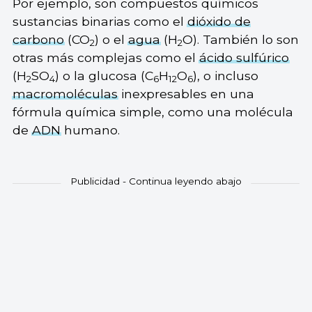
Por ejemplo, son compuestos químicos
sustancias binarias como el
dióxido de
carbono
(CO
) o el
agua
(H
O). También lo son
2
2
otras más complejas como el
ácido sulfúrico
(H
SO
) o la glucosa (C
H
O
), o incluso
2
4
6
12
6
macromoléculas
inexpresables en una
fórmula química simple, como una molécula
de
ADN
humano.