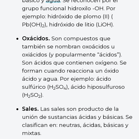
básico y
agua
. Se reconocen por el
grupo funcional hidroxilo -OH. Por
ejemplo: hidróxido de plomo (II) (
Pb(OH)
), hidróxido de litio (LiOH).
2
Oxácidos.
Son compuestos que
también se nombran oxoácidos u
oxiácidos (y popularmente “ácidos”).
Son ácidos que contienen oxígeno. Se
forman cuando reacciona un óxido
ácido y agua. Por ejemplo: ácido
sulfúrico (H
SO
), ácido hiposulfuroso
2
4
(H
SO
).
2
2
Sales.
Las sales son producto de la
unión de sustancias ácidas y básicas. Se
clasifican en: neutras, ácidas, básicas y
mixtas.