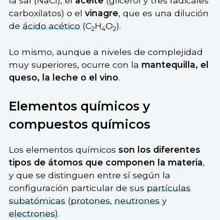
la sal (NaCl), el
aceite
(glicerol y tres radicales
carboxilatos) o el
vinagre
, que es una dilución
de
ácido acético
(C
H
O
).
2
4
2
Lo mismo, aunque a niveles de complejidad
muy superiores, ocurre con la
mantequilla, el
queso, la leche o el vino
.
Elementos químicos y
compuestos químicos
Los elementos químicos
son los diferentes
tipos de átomos que componen la materia
,
y que se distinguen entre sí según la
configuración particular de sus
partículas
subatómicas
(
protones
,
neutrones
y
electrones
).