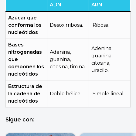
ADN
ARN
Azúcar que
conforma los
Desoxirribosa.
Ribosa.
nucleótidos
Bases
Adenina
nitrogenadas
Adenina,
guanina,
que
guanina,
citosina,
componen los
citosina, timina.
uracilo.
nucleótidos
Estructura de
la cadena de
Doble hélice.
Simple lineal.
nucleótidos
Sigue con: