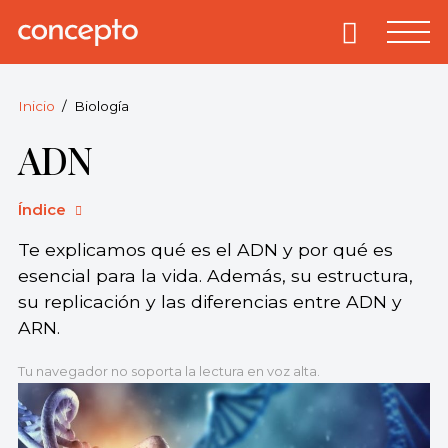
Skip
to
Primary
Menu
Concepto
© 2013-2026
content
Enciclopedia
Concepto.
Inicio
Biología
Todos los
ADN
derechos
reservados.
Índice
Te explicamos qué es el ADN y por qué es
esencial para la vida. Además, su estructura,
su replicación y las diferencias entre ADN y
ARN.
Tu navegador no soporta la lectura en voz alta.