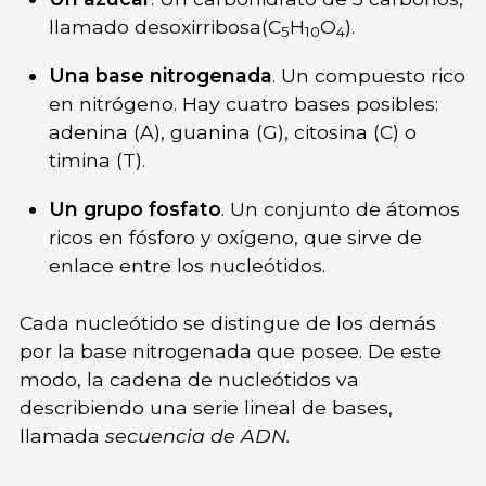
llamado desoxirribosa(C
H
O
).
5
10
4
Una base nitrogenada
. Un compuesto rico
en nitrógeno. Hay cuatro bases posibles:
adenina (A), guanina (G), citosina (C) o
timina (T).
Un grupo fosfato
.
Un conjunto de átomos
ricos en fósforo y oxígeno, que sirve de
enlace entre los nucleótidos.
Cada nucleótido se distingue de los demás
por la base nitrogenada que posee. De este
modo, la cadena de nucleótidos va
describiendo una serie lineal de bases,
llamada
secuencia de ADN.