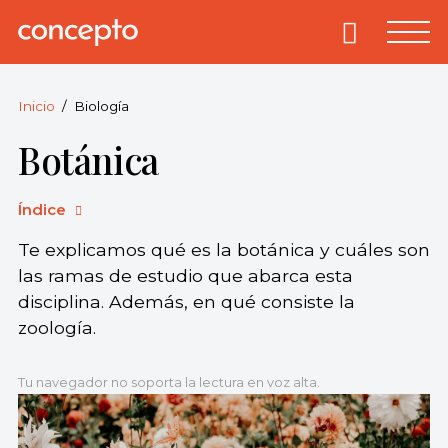
Skip
to
Primary
Menu
Concepto
© 2013-2026
content
Enciclopedia
Concepto.
Inicio
Biología
Todos los
Botánica
derechos
reservados.
Índice
Te explicamos qué es la botánica y cuáles son
las ramas de estudio que abarca esta
disciplina. Además, en qué consiste la
zoología.
Tu navegador no soporta la lectura en voz alta.