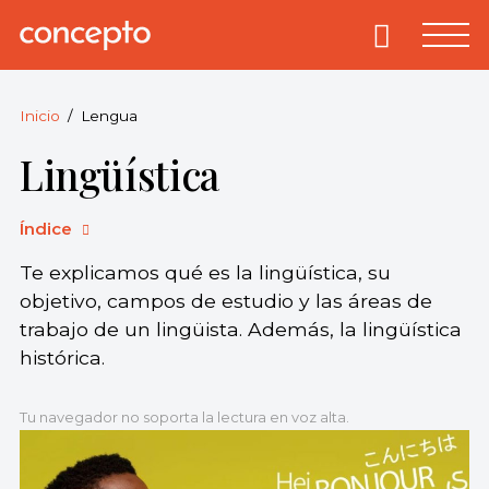
Skip
to
Primary
Menu
Concepto
© 2013-2026
content
Enciclopedia
Concepto.
Inicio
Lengua
Todos los
Lingüística
derechos
reservados.
Índice
Te explicamos qué es la lingüística, su
objetivo, campos de estudio y las áreas de
trabajo de un lingüista. Además, la lingüística
histórica.
Tu navegador no soporta la lectura en voz alta.