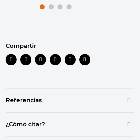
Compartir
Referencias
Toda la información que ofrecemos está
¿Cómo citar?
respaldada por fuentes bibliográficas
autorizadas y actualizadas, que aseguran un