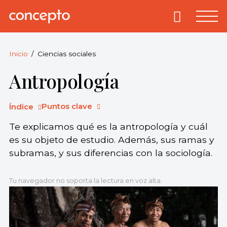
Skip
to
Primary
Menu
Concepto
© 2013-2026
content
Enciclopedia
Concepto.
Inicio
Ciencias sociales
Todos los
Antropología
derechos
reservados.
Puntos clave
Índice
Te explicamos qué es la antropología y cuál
es su objeto de estudio. Además, sus ramas y
subramas, y sus diferencias con la sociología.
Tu navegador no soporta la lectura en voz alta.