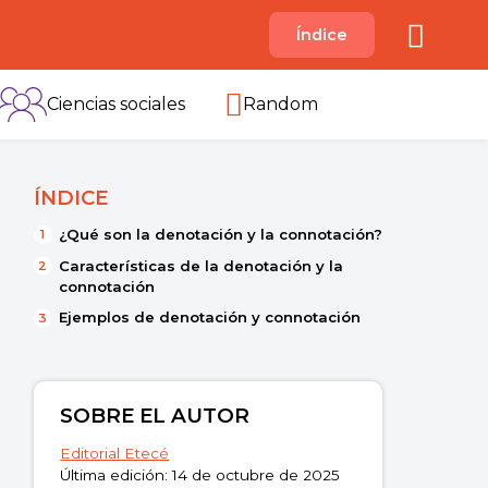
A
Índice
B
C
D
E
F
G
H
I
Ciencias sociales
Random
ÍNDICE
¿Qué son la denotación y la connotación?
Características de la denotación y la
connotación
Ejemplos de denotación y connotación
SOBRE EL AUTOR
Editorial Etecé
Última edición: 14 de octubre de 2025