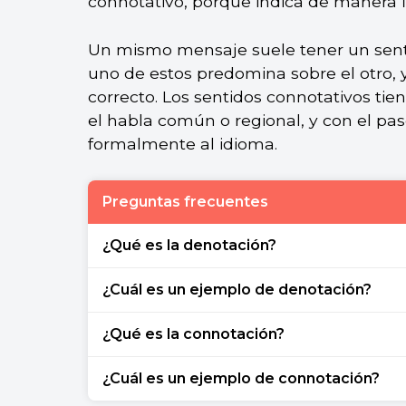
connotativo, porque indica de manera 
Un mismo mensaje suele tener un senti
uno de estos predomina sobre el otro, y
correcto. Los sentidos connotativos ti
el habla común o regional, y con el pa
formalmente al idioma.
Preguntas frecuentes
¿Qué es la denotación?
La denotación es el significado literal y e
¿Cuál es un ejemplo de denotación?
Compré una nevera.
¿Qué es la connotación?
La connotación es el significado figurado 
¿Cuál es un ejemplo de connotación?