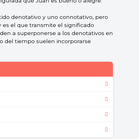
figurada que Juan es bueno o alegre.
do denotativo y uno connotativo, pero
 es el que transmite el significado
enden a superponerse a los denotativos en
so del tiempo suelen incorporarse
vidente de una palabra u oración.
o subjetivo de una palabra u oración.