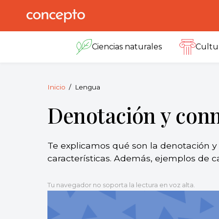
Skip
to
Concepto
© 2013-2026
content
Enciclopedia
Ciencias naturales
Cultu
Concepto.
Todos los
derechos
reservados.
Inicio
Lengua
Denotación y con
Te explicamos qué son la denotación y 
características. Además, ejemplos de c
Tu navegador no soporta la lectura en voz alta.