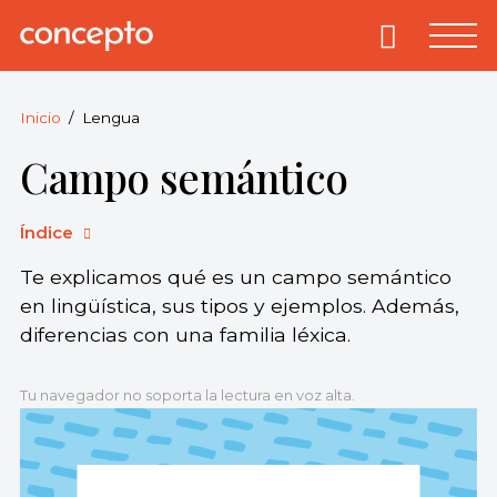
Skip
to
Primary
Menu
Concepto
© 2013-2026
content
Enciclopedia
Concepto.
Inicio
Lengua
Todos los
Campo semántico
derechos
reservados.
Índice
Te explicamos qué es un campo semántico
en lingüística, sus tipos y ejemplos. Además,
diferencias con una familia léxica.
Tu navegador no soporta la lectura en voz alta.