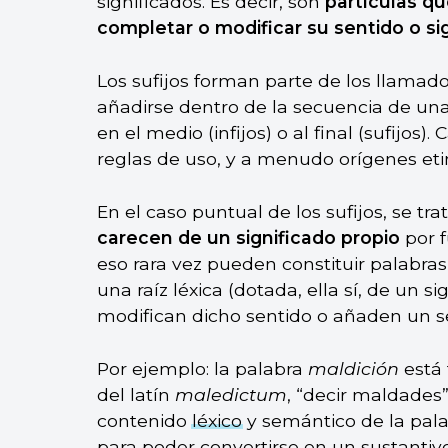
significados. Es decir, son
partículas qu
completar o modificar su sentido o si
Los sufijos forman parte de los llamados
añadirse dentro de la secuencia de una
en el medio (infijos) o al final (sufijos)
reglas de uso, y a menudo orígenes eti
En el caso puntual de los sufijos, se tr
carecen de un significado propio
por f
eso rara vez pueden constituir palabras
una raíz léxica (dotada, ella sí, de un s
modifican dicho sentido o añaden un s
Por ejemplo: la palabra
maldición
está 
del latín
maledictum
, “decir maldades”
contenido
léxico
y semántico de la palabr
para poder convertirse en un
sustantiv