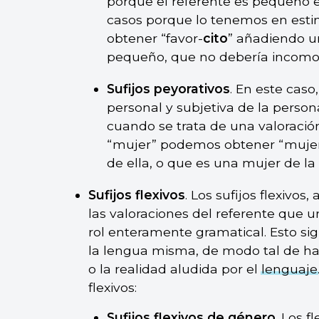
porque el referente es pequeño 
casos porque lo tenemos en esti
obtener “favor-
cito
” añadiendo un
pequeño, que no debería incomod
Sufijos peyorativos
. En este caso,
personal y subjetiva de la person
cuando se trata de una valoració
“mujer” podemos obtener “muje
de ella, o que es una mujer de la
Sufijos flexivos
. Los sufijos flexivos,
las valoraciones del referente que 
rol enteramente gramatical. Esto sig
la lengua misma, de modo tal de hace
o la realidad aludida por el
lenguaje
flexivos:
Sufijos flexivos de género
. Los 