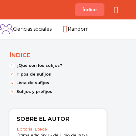
A
Índice
B
C
D
E
F
G
H
I
Ciencias sociales
Random
ÍNDICE
¿Qué son los sufijos?
Tipos de sufijos
Lista de sufijos
Sufijos y prefijos
SOBRE EL AUTOR
Editorial Etecé
Última edición: 13 de junio de 2026