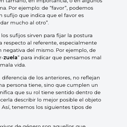
en tamaño, en importancia, o en algunos
ma. Por ejemplo: de “favor”, podemos
 sufijo que indica que el favor es
ar mucho al otro”.
 los sufijos sirven para fijar la postura
a respecto al referente, especialmente
n negativa del mismo. Por ejemplo, de
r-
zuela
” para indicar que pensamos mal
 mala vida.
 a diferencia de los anteriores, no reflejan
una persona tiene, sino que cumplen un
nifica que su rol tiene sentido dentro de
rla describir lo mejor posible el objeto
. Así, tenemos los siguientes tipos de
flexivos de género son aquellos que