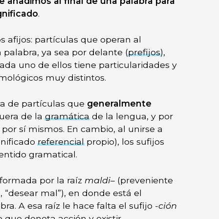
e añadimos al final de una palabra para
gnificado
.
 afijos: partículas que operan al
 palabra, ya sea por delante (
prefijos
),
. Cada uno de ellos tiene particularidades y
mológicos muy distintos.
ata de partículas que
generalmente
uera de la
gramática
de la lengua, y por
 por sí mismos. En cambio, al unirse a
ignificado
referencial
propio), los sufijos
entido gramatical.
formada por la raíz
maldi
– (preveniente
, “desear mal”), en donde está el
a. A esa raíz le hace falta el sufijo
-ción
o
que denota acción y existir