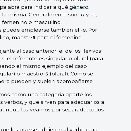
palabra para indicar a qué
género
re la misma. Generalmente son
-a
y
-o
,
s femenino o masculino,
s puede emplearse también el
-e
. Por
lino, maestr
-a
para el femenino.
jante al caso anterior, el de los flexivos
i el referente es singular o plural (para
 usando el mismo ejemplo del caso
ngular) o maestro-
s
(plural). Como se
número pueden y suelen acompañarse.
emos como una categoría aparte los
os verbos, y que sirven para adecuarlos a
Y aunque los veamos por separado, todos
Aquellos que se adhieren al verbo para