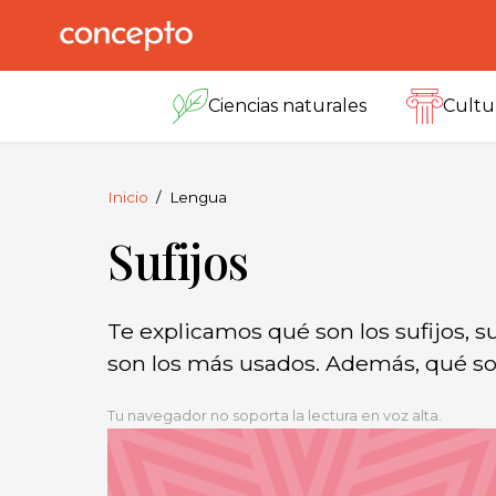
Skip
to
Concepto
© 2013-2026
content
Enciclopedia
Ciencias naturales
Cultu
Concepto.
Todos los
derechos
reservados.
Inicio
Lengua
Sufijos
Te explicamos qué son los sufijos, su
son los más usados. Además, qué son
Tu navegador no soporta la lectura en voz alta.