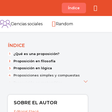
A
Índice
B
C
D
E
F
G
H
I
Ciencias sociales
Random
ÍNDICE
¿Qué es una proposición?
Proposición en filosofía
Proposición en lógica
Proposiciones simples y compuestas
Proposición en matemática
SOBRE EL AUTOR
Editorial Etecé