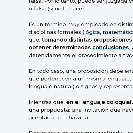
falsa
. Por lo tanto, puede ser juzgada 
o falsa (si no lo hace).
Es un término muy empleado en distint
disciplinas formales (
lógica
,
matemátic
que,
tomando distintas proposicione
obtener determinadas
conclusiones
,
detenidamente el procedimiento a trav
En todo caso, una proposición debe e
que pertenecen a un mismo lenguaje, y
lenguaje natural) o signos y represent
Mientras que,
en el lenguaje coloquia
una propuesta
: una invitación que ha
aceptada o rechazada.
Finalmente, no debemos confundir una 