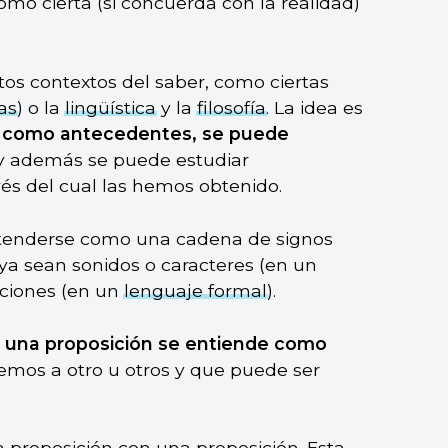
como cierta (si concuerda con la realidad)
os contextos del saber, como ciertas
as
) o la
lingüística
y la
filosofía
. La idea es
s como antecedentes, se puede
 y además se puede estudiar
és del cual las hemos obtenido.
ntenderse como una cadena de signos
a sean sonidos o caracteres (en un
aciones (en un
lenguaje formal
).
l, una proposición se entiende como
cemos a otro u otros y que puede ser
proposición con una preposición. Esta