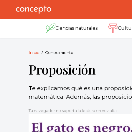
Skip
to
Concepto
© 2013-2026
content
Enciclopedia
Ciencias naturales
Cultu
Concepto.
Todos los
derechos
reservados.
Inicio
Conocimiento
Proposición
Te explicamos qué es una proposición
matemática. Además, las proposici
Tu navegador no soporta la lectura en voz alta.