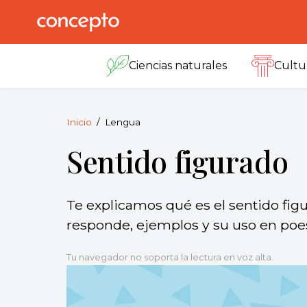
Skip
to
Concepto
© 2013-2026
content
Enciclopedia
Ciencias naturales
Cultu
Concepto.
Todos los
derechos
reservados.
Inicio
Lengua
Sentido figurado
Te explicamos qué es el sentido fig
responde, ejemplos y su uso en poesí
Tu navegador no soporta la lectura en voz alta.