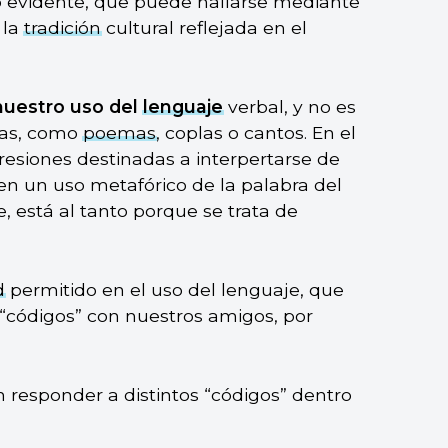
o evidente, que puede hallarse mediante
 la
tradición
cultural reflejada en el
uestro uso del
lenguaje
verbal, y no es
icas, como
poemas
, coplas o cantos. En el
esiones destinadas a interpertarse de
 en un uso metafórico de la palabra del
, está al tanto porque se trata de
d
permitido en el uso del lenguaje, que
“códigos” con nuestros amigos, por
 responder a distintos “códigos” dentro