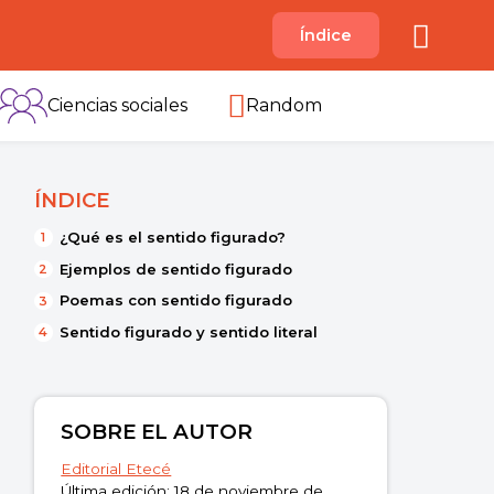
A
Índice
B
C
D
E
F
G
H
I
Ciencias sociales
Random
ÍNDICE
¿Qué es el sentido figurado?
Ejemplos de sentido figurado
Poemas con sentido figurado
Sentido figurado y sentido literal
SOBRE EL AUTOR
Editorial Etecé
Última edición: 18 de noviembre de