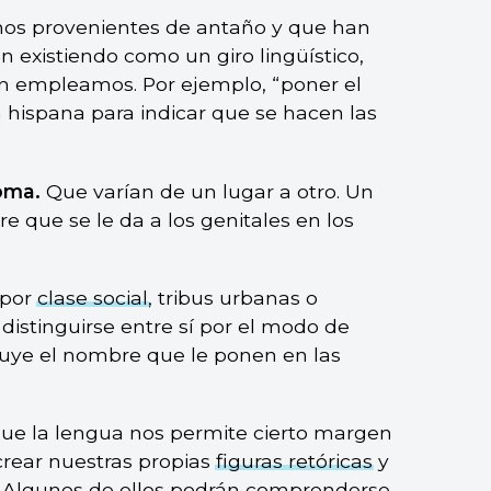
os provenientes de antaño y que han
n existiendo como un giro lingüístico,
ún empleamos. Por ejemplo, “poner el
n hispana para indicar que se hacen las
ioma.
Que varían de un lugar a otro. Un
e que se le da a los genitales en los
 por
clase social
, tribus urbanas o
distinguirse entre sí por el modo de
ituye el nombre que le ponen en las
que la lengua nos permite cierto margen
crear nuestras propias
figuras retóricas
y
s. Algunos de ellos podrán comprenderse