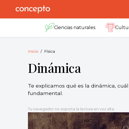
Skip
to
Concepto
© 2013-2026
content
Enciclopedia
Ciencias naturales
Cultu
Concepto.
Todos los
derechos
reservados.
Inicio
Física
Dinámica
Te explicamos qué es la dinámica, cuál 
fundamental.
Tu navegador no soporta la lectura en voz alta.