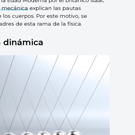
a Edad Moderna por el británico Isaac
a mecánica
explican las pautas
os cuerpos. Por este motivo, se
res de esta rama de la física.
a dinámica