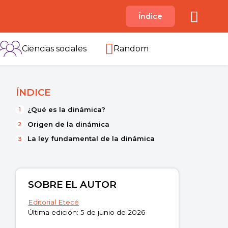
A
Índice
B
C
D
E
F
G
H
I
Ciencias sociales
Random
ÍNDICE
¿Qué es la dinámica?
Origen de la dinámica
La ley fundamental de la dinámica
SOBRE EL AUTOR
Editorial Etecé
Última edición: 5 de junio de 2026