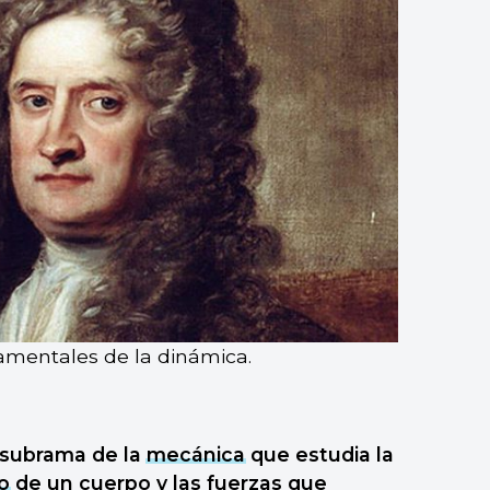
amentales de la dinámica.
 subrama de la
mecánica
que estudia la
o
de un cuerpo y las fuerzas que