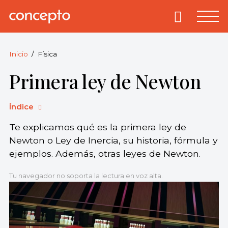
Skip
to
Primary
Menu
Concepto
© 2013-2026
content
Enciclopedia
Concepto.
Inicio
Física
Todos los
Primera ley de Newton
derechos
reservados.
Índice
Te explicamos qué es la primera ley de
Newton o Ley de Inercia, su historia, fórmula y
ejemplos. Además, otras leyes de Newton.
Tu navegador no soporta la lectura en voz alta.