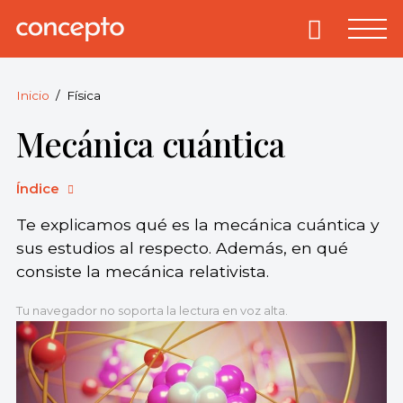
Skip
to
Primary
Menu
Concepto
© 2013-2026
content
Enciclopedia
Concepto.
Inicio
Física
Todos los
Mecánica cuántica
derechos
reservados.
Índice
Te explicamos qué es la mecánica cuántica y
sus estudios al respecto. Además, en qué
consiste la mecánica relativista.
Tu navegador no soporta la lectura en voz alta.