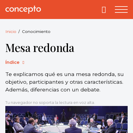
Skip
to
Primary
Menu
Concepto
© 2013-2026
content
Enciclopedia
Concepto.
Inicio
Conocimiento
Todos los
Mesa redonda
derechos
reservados.
Índice
Te explicamos qué es una mesa redonda, su
objetivo, participantes y otras características.
Además, diferencias con un debate.
Tu navegador no soporta la lectura en voz alta.