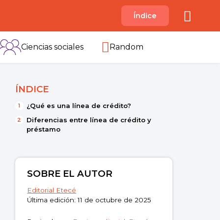
A
Índice
B
C
D
E
F
G
H
I
Ciencias sociales
Random
ÍNDICE
¿Qué es una línea de crédito?
Diferencias entre línea de crédito y
préstamo
SOBRE EL AUTOR
Editorial Etecé
Última edición: 11 de octubre de 2025