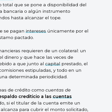
total que se pone a disponibilidad del
nta bancaria o algún instrumento
ndos hasta alcanzar el tope.
que se pagan
intereses
únicamente por el
éstamo pactado.
ancieras requieren de un colateral: un
el dinero y que hace las veces de
debido a que junto al
capital
prestado, el
comisiones estipuladas, y todo en un
una determinada periodicidad.
neas de crédito como
cuentas de
espaldo crediticio a las
cuentas
o, si el titular de la cuenta emite un
alcanza para cubrir el monto solicitado,