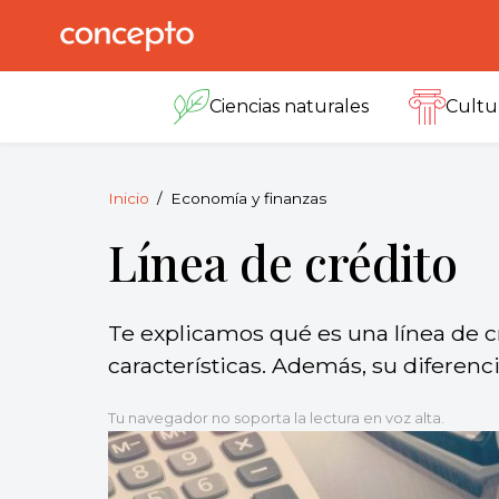
Skip
to
Concepto
© 2013-2026
content
Enciclopedia
Ciencias naturales
Cultu
Concepto.
Todos los
derechos
reservados.
Inicio
Economía y finanzas
Línea de crédito
Te explicamos qué es una línea de c
características. Además, su diferen
Tu navegador no soporta la lectura en voz alta.