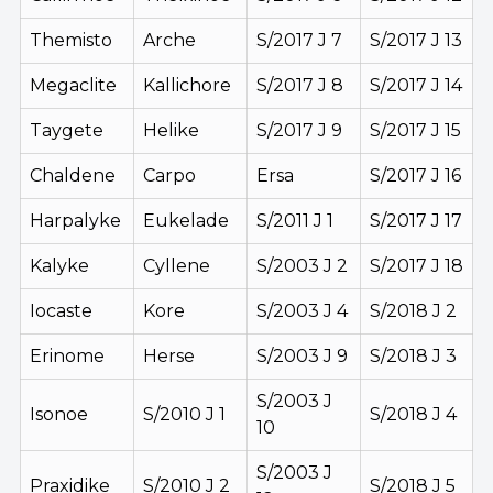
Themisto
Arche
S/2017 J 7
S/2017 J 13
Megaclite
Kallichore
S/2017 J 8
S/2017 J 14
Taygete
Helike
S/2017 J 9
S/2017 J 15
Chaldene
Carpo
Ersa
S/2017 J 16
Harpalyke
Eukelade
S/2011 J 1
S/2017 J 17
Kalyke
Cyllene
S/2003 J 2
S/2017 J 18
Iocaste
Kore
S/2003 J 4
S/2018 J 2
Erinome
Herse
S/2003 J 9
S/2018 J 3
S/2003 J
Isonoe
S/2010 J 1
S/2018 J 4
10
S/2003 J
Praxidike
S/2010 J 2
S/2018 J 5