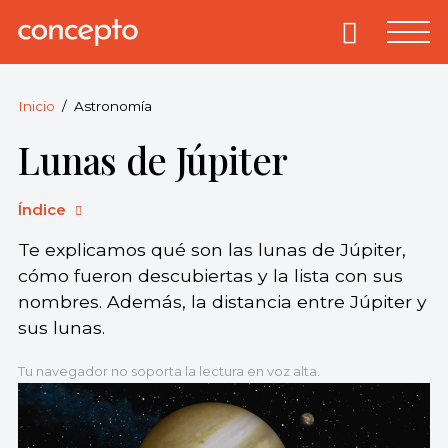
Skip
to
Primary
Menu
Concepto
© 2013-2026
content
Enciclopedia
Concepto.
Inicio
Astronomía
Todos los
Lunas de Júpiter
derechos
reservados.
Índice
Te explicamos qué son las lunas de Júpiter,
cómo fueron descubiertas y la lista con sus
nombres. Además, la distancia entre Júpiter y
sus lunas.
Tu navegador no soporta la lectura en voz alta.