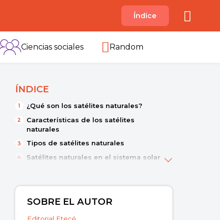
A
Índice
B
C
D
E
F
G
H
I
Ciencias sociales
Random
ÍNDICE
¿Qué son los satélites naturales?
Características de los satélites
naturales
Tipos de satélites naturales
Satélites naturales en el sistema solar
La Luna
Satélites artificiales
SOBRE EL AUTOR
Editorial Etecé