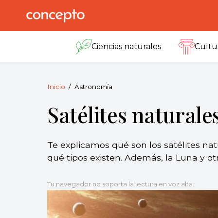
Skip
to
Concepto
© 2013-2026
content
Enciclopedia
Ciencias naturales
Cultu
Concepto.
Todos los
derechos
reservados.
Inicio
Astronomía
Satélites naturale
Te explicamos qué son los satélites natu
qué tipos existen. Además, la Luna y otr
Tu navegador no soporta la lectura en voz alta.