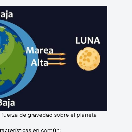
n fuerza de gravedad sobre el planeta
aracterísticas en común: