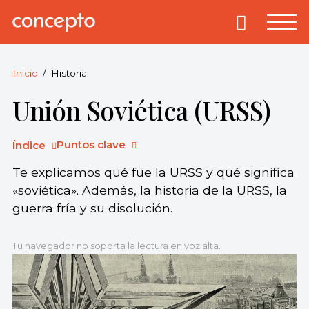
Skip
to
Primary
Menu
Concepto
© 2013-2026
content
Enciclopedia
Concepto.
Inicio
Historia
Todos los
Unión Soviética (URSS)
derechos
reservados.
Puntos clave
Índice
Te explicamos qué fue la URSS y qué significa
«soviética». Además, la historia de la URSS, la
guerra fría y su disolución.
Tu navegador no soporta la lectura en voz alta.