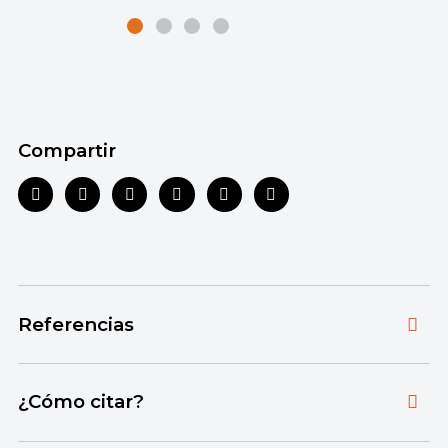
Compartir
Referencias
Toda la información que ofrecemos está
¿Cómo citar?
respaldada por fuentes bibliográficas
autorizadas y actualizadas, que aseguran un