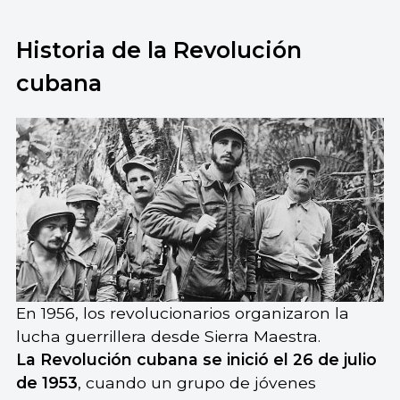
largo plazo, privó a las personas de sus
libertades individuales y aisló a Cuba del resto
del continente.
Historia de la Revolución
cubana
En 1956, los revolucionarios organizaron la
lucha guerrillera desde Sierra Maestra.
La Revolución cubana se inició el 26 de julio
de 1953
, cuando un grupo de jóvenes