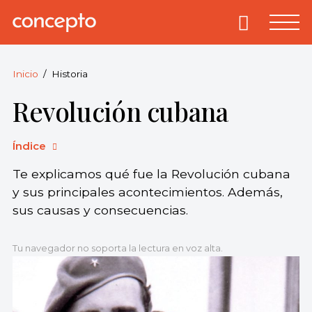
Skip
to
Primary
Menu
Concepto
© 2013-2026
content
Enciclopedia
Concepto.
Inicio
Historia
Todos los
Revolución cubana
derechos
reservados.
Índice
Te explicamos qué fue la Revolución cubana
y sus principales acontecimientos. Además,
sus causas y consecuencias.
Tu navegador no soporta la lectura en voz alta.