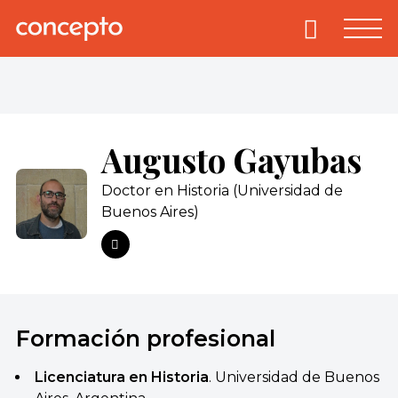
Skip
to
Primary
Menu
Concepto
© 2013-2026
content
Enciclopedia
Concepto.
Todos los
derechos
Augusto Gayubas
reservados.
Doctor en Historia (Universidad de
Buenos Aires)
Formación profesional
Licenciatura en Historia
. Universidad de Buenos