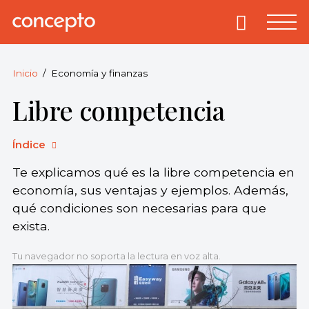
Skip
to
Primary
Menu
Concepto
© 2013-2026
content
Enciclopedia
Concepto.
Inicio
Economía y finanzas
Todos los
Libre competencia
derechos
reservados.
Índice
Te explicamos qué es la libre competencia en
economía, sus ventajas y ejemplos. Además,
qué condiciones son necesarias para que
exista.
Tu navegador no soporta la lectura en voz alta.