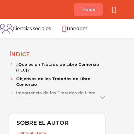
A
Índice
B
C
D
E
F
G
H
I
Ciencias sociales
Random
ÍNDICE
¿Qué es un Tratado de Libre Comercio
(TLC)?
Objetivos de los Tratados de Libre
Comercio
Importancia de los Tratados de Libre
Comercio
Ventajas y desventajas de los Tratados
de Libre Comercio
Ejemplos de Tratados de Libre
SOBRE EL AUTOR
Comercio
Editorial Etecé