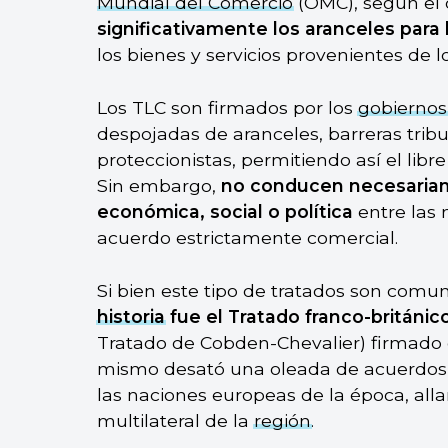
Mundial del Comercio
(OMC), según el
significativamente los aranceles para
los bienes y servicios provenientes de 
Los TLC son firmados por los
gobiernos
despojadas de aranceles, barreras trib
proteccionistas, permitiendo así el libr
Sin embargo,
no conducen necesariam
económica, social o política
entre las 
acuerdo estrictamente comercial.
Si bien este tipo de tratados son comu
historia
fue el Tratado franco-británic
Tratado de Cobden-Chevalier) firmado e
mismo desató una oleada de acuerdos ar
las naciones europeas de la época, all
multilateral de la
región
.