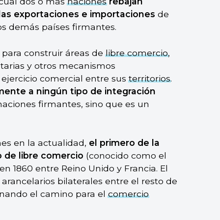
 cual dos o más
naciones
rebajan
 las exportaciones e importaciones
de
los demás países firmantes.
para construir áreas de
libre comercio
,
utarias y otros mecanismos
e ejercicio comercial entre sus
territorios
.
ente a ningún tipo de integración
naciones firmantes, sino que es un
nes en la actualidad,
el primero de la
o de libre comercio
(conocido como el
n 1860 entre Reino Unido y Francia. El
ancelarios bilaterales entre el resto de
anando el camino para el
comercio