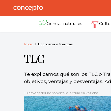
Skip
to
Concepto
© 2013-2026
content
Enciclopedia
Ciencias naturales
Cultu
Concepto.
Todos los
derechos
reservados.
Inicio
Economía y finanzas
TLC
Te explicamos qué son los TLC o Tra
objetivos, ventajas y desventajas. 
Tu navegador no soporta la lectura en voz alta.