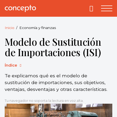
Skip
to
Primary
Menu
Concepto
© 2013-2026
content
Enciclopedia
Concepto.
Inicio
Economía y finanzas
Todos los
Modelo de Sustitución
derechos
reservados.
de Importaciones (ISI)
Índice
Te explicamos qué es el modelo de
sustitución de importaciones, sus objetivos,
ventajas, desventajas y otras características.
Tu navegador no soporta la lectura en voz alta.