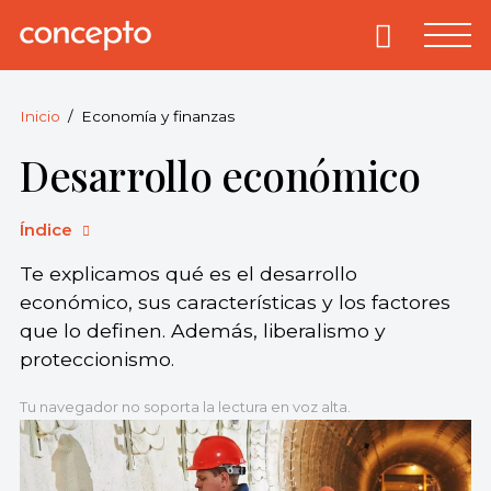
Skip
to
Primary
Menu
Concepto
© 2013-2026
content
Enciclopedia
Concepto.
Inicio
Economía y finanzas
Todos los
Desarrollo económico
derechos
reservados.
Índice
Te explicamos qué es el desarrollo
económico, sus características y los factores
que lo definen. Además, liberalismo y
proteccionismo.
Tu navegador no soporta la lectura en voz alta.