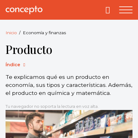
Skip
to
Primary
Menu
Concepto
© 2013-2026
content
Enciclopedia
Concepto.
Inicio
Economía y finanzas
Todos los
Producto
derechos
reservados.
Índice
Te explicamos qué es un producto en
economía, sus tipos y características. Además,
el producto en química y matemática.
Tu navegador no soporta la lectura en voz alta.