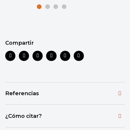
Compartir
Referencias
Toda la información que ofrecemos está
¿Cómo citar?
respaldada por fuentes bibliográficas
autorizadas y actualizadas, que aseguran un