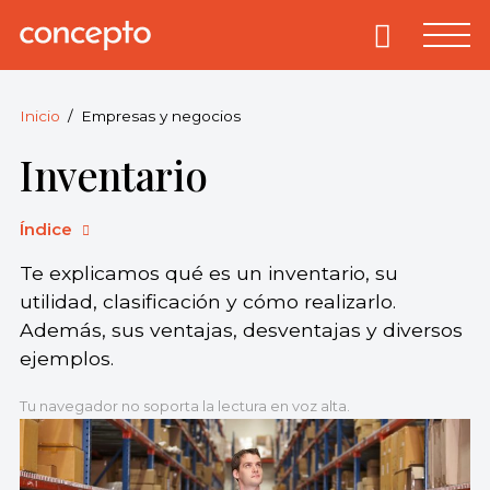
Skip
to
Primary
Menu
Concepto
© 2013-2026
content
Enciclopedia
Concepto.
Inicio
Empresas y negocios
Todos los
Inventario
derechos
reservados.
Índice
Te explicamos qué es un inventario, su
utilidad, clasificación y cómo realizarlo.
Además, sus ventajas, desventajas y diversos
ejemplos.
Tu navegador no soporta la lectura en voz alta.