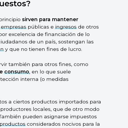
puestos?
principio
sirven para mantener
s
empresas
públicas e
ingresos
de otros
or excelencia de financiación de lo
ciudadanos de un país, sostengan las
ún
y que no tienen fines de lucro.
vir también para otros fines, como
de
consumo
, en lo que suele
ección interna (o medidas
tos a ciertos productos importados para
s productores locales, que de otro modo
 También pueden asignarse impuestos
productos
considerados nocivos para la