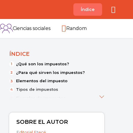
A
Índice
B
C
D
E
F
G
H
I
Ciencias sociales
Random
ÍNDICE
¿Qué son los impuestos?
¿Para qué sirven los impuestos?
Elementos del impuesto
Tipos de impuestos
Ejemplos de impuestos
SOBRE EL AUTOR
Editorial Etecé