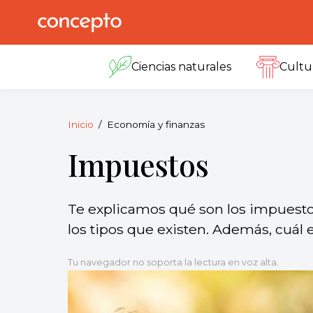
Skip
to
Concepto
© 2013-2026
content
Enciclopedia
Ciencias naturales
Cultu
Concepto.
Todos los
derechos
reservados.
Inicio
Economía y finanzas
Impuestos
Te explicamos qué son los impuesto
los tipos que existen. Además, cuál 
Tu navegador no soporta la lectura en voz alta.