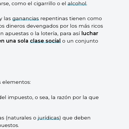
e, como el cigarrillo o el
alcohol
.
y las
ganancias
repentinas tienen como
los dineros devengados por los más ricos
 apuestas o la lotería, para así
luchar
n una sola
clase social
o un conjunto
s elementos:
del impuesto, o sea, la razón por la que
as (naturales o
jurídicas
) que deben
puestos.