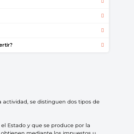
 no se gasta y se guarda para ser
.
ico (realizado por el Estado) y el ahorro
es sin fines de lucro y empresas).
l (cuando se deposita el dinero en alguna
ertir?
horro informal (cuando se guarda el dinero
bio, invertir implica depositar ese dinero
eríodo de tiempo.
 actividad, se distinguen dos tipos de
a el Estado y que se produce por la
se obtienen mediante los
impuestos
u