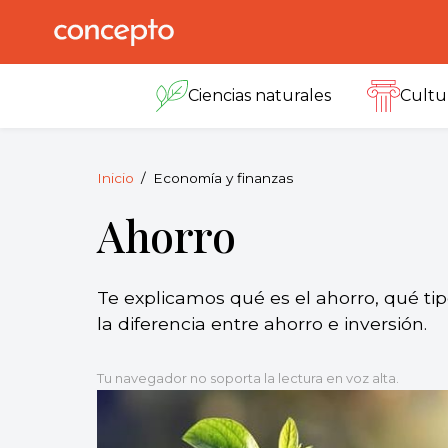
Skip
to
Concepto
© 2013-2026
content
Enciclopedia
Ciencias naturales
Cultu
Concepto.
Todos los
derechos
reservados.
Inicio
Economía y finanzas
Ahorro
Te explicamos qué es el ahorro, qué ti
la diferencia entre ahorro e inversión.
Tu navegador no soporta la lectura en voz alta.