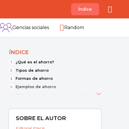
A
Índice
B
C
D
E
F
G
H
I
Ciencias sociales
Random
ÍNDICE
¿Qué es el ahorro?
Tipos de ahorro
Formas de ahorro
Ejemplos de ahorro
Diferencia entre ahorro e inversión
SOBRE EL AUTOR
Editorial Etecé