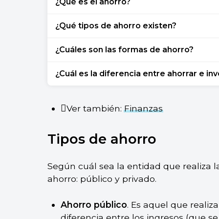
¿Qué es el ahorro?
El ahorro es una parte de los ingresos que
¿Qué tipos de ahorro existen?
acumulada y, luego, utilizada en el futuro
Existen dos tipos de ahorro: el ahorro públ
¿Cuáles son las formas de ahorro?
privado (realizado por familias, institucion
Las formas de ahorro son: el ahorro forma
¿Cuál es la diferencia entre ahorrar e inv
alternativa del sistema financiero) y el a
físico en un lugar, como en la casa).
Ahorrar consiste en guardar dinero. En cam
para que genere alguna ganancia en un p
Ver también:
Finanzas
Tipos de ahorro
Según cuál sea la entidad que realiza la
ahorro: público y privado.
Ahorro público
. Es aquel que realiz
diferencia entre los ingresos (que 