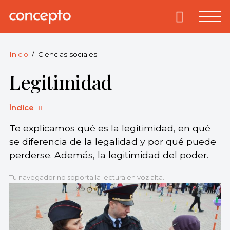
Skip
to
Primary
Menu
Concepto
© 2013-2026
content
Enciclopedia
Concepto.
Inicio
Ciencias sociales
Todos los
Legitimidad
derechos
reservados.
Índice
Te explicamos qué es la legitimidad, en qué
se diferencia de la legalidad y por qué puede
perderse. Además, la legitimidad del poder.
Tu navegador no soporta la lectura en voz alta.