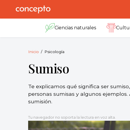
Skip
to
Concepto
© 2013-2026
content
Enciclopedia
Ciencias naturales
Cultu
Concepto.
Todos los
derechos
reservados.
Inicio
Psicología
Sumiso
Te explicamos qué significa ser sumiso, 
personas sumisas y algunos ejemplos. 
sumisión.
Tu navegador no soporta la lectura en voz alta.