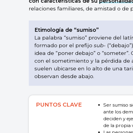
con características de su
personalida
relaciones familiares, de amistad o de p
Etimología de “sumiso”
La palabra “sumiso” proviene del lat
formado por el prefijo
sub-
(“debajo”
idea de “poner debajo” o “someter”. 
con el sometimiento y la pérdida de
suelen ubicarse en lo alto de una tar
observan desde abajo.
PUNTOS CLAVE
Ser sumiso s
ante los dem
deciden y ej
de la propia 
Las personas 