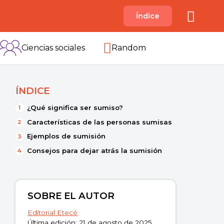
A
Índice
B
C
D
E
F
G
H
I
Ciencias sociales
Random
ÍNDICE
¿Qué significa ser sumiso?
Características de las personas sumisas
Ejemplos de sumisión
Consejos para dejar atrás la sumisión
SOBRE EL AUTOR
Editorial Etecé
Última edición: 21 de agosto de 2025