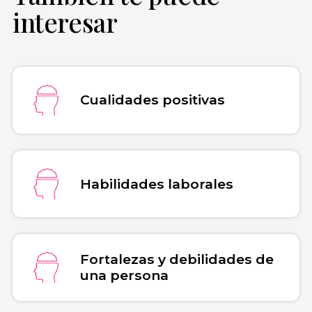
Gómez, María Inés (9 de febrero de 2026).
interesar
Proactivo
. Enciclopedia Concepto.
Recuperado el 30 de julio de 2026 de
https://concepto.de/proactivo/
.
Copiar cita
Cualidades positivas
Habilidades laborales
Fortalezas y debilidades de
una persona