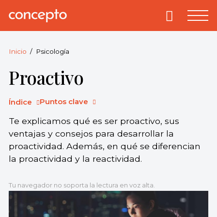
Skip
to
Primary
Menu
Concepto
© 2013-2026
content
Enciclopedia
Concepto.
Inicio
Psicología
Todos los
Proactivo
derechos
reservados.
Puntos clave
Índice
Te explicamos qué es ser proactivo, sus
ventajas y consejos para desarrollar la
proactividad. Además, en qué se diferencian
la proactividad y la reactividad.
Tu navegador no soporta la lectura en voz alta.