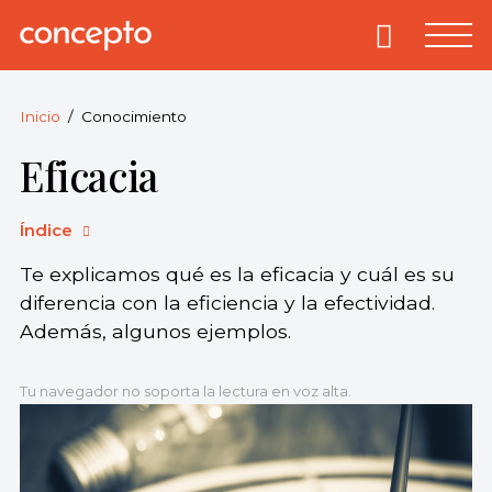
Skip
to
Primary
Menu
Concepto
© 2013-2026
content
Enciclopedia
Concepto.
Inicio
Conocimiento
Todos los
Eficacia
derechos
reservados.
Índice
Te explicamos qué es la eficacia y cuál es su
diferencia con la eficiencia y la efectividad.
Además, algunos ejemplos.
Tu navegador no soporta la lectura en voz alta.