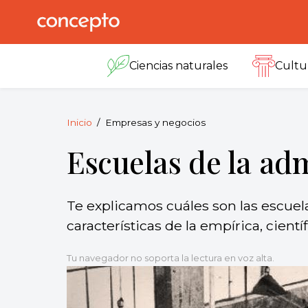
Skip
to
Concepto
© 2013-2026
content
Enciclopedia
Ciencias naturales
Cultu
Concepto.
Todos los
derechos
reservados.
Inicio
Empresas y negocios
Escuelas de la ad
Te explicamos cuáles son las escuela
características de la empírica, científ
Tu navegador no soporta la lectura en voz alta.