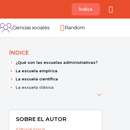
A
Índice
B
C
D
E
F
G
H
I
Ciencias sociales
Random
ÍNDICE
¿Qué son las escuelas administrativas?
La escuela empírica
La escuela científica
La escuela clásica
La escuela humano-relacionista
La escuela estructuralista
La escuela humano-conductista
SOBRE EL AUTOR
La escuela matemática
Editorial Etecé
La teoría de sistemas